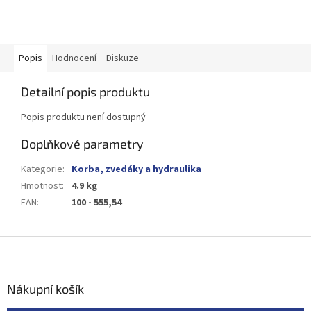
Popis
Hodnocení
Diskuze
Detailní popis produktu
Popis produktu není dostupný
Doplňkové parametry
Kategorie
:
Korba, zvedáky a hydraulika
Hmotnost
:
4.9 kg
EAN
:
100 - 555,54
Z
á
p
a
Nákupní košík
t