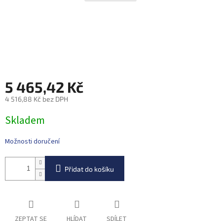
5 465,42 Kč
4 516,88 Kč bez DPH
Měrná
Skladem
cena:
Možnosti doručení
Přidat do košíku
ZEPTAT SE
HLÍDAT
SDÍLET