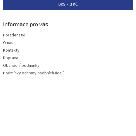
í
0
KS /
0 KČ
Informace pro vás
Poradenství
O nás
Kontakty
Doprava
Obchodní podmínky
Podmínky ochrany osobních údajů